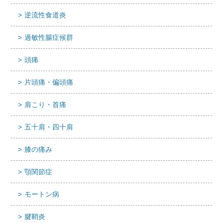
逆流性食道炎
過敏性腸症候群
頭痛
片頭痛・偏頭痛
肩こり・首痛
五十肩・四十肩
膝の痛み
顎関節症
モートン病
腱鞘炎