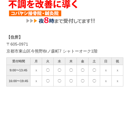
【住所】
〒605-0971
京都市東山区今熊野椥ノ森町7 シャトーオーク1階
受付時間
月
火
水
木
金
土
日
祝
ｘ
◯
◯
◯
◯
◯
ｘ
ｘ
9:00〜13:45
ｘ
◯
◯
◯
◯
◯
ｘ
ｘ
16:00〜19:45