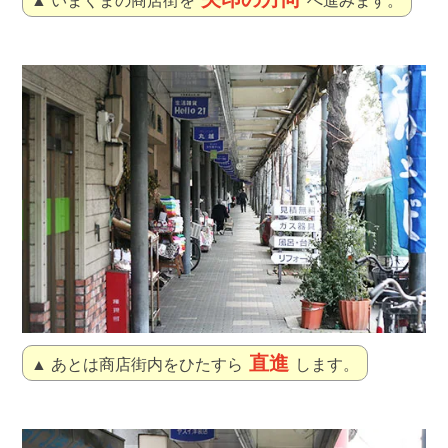
▲ いまくまの商店街を
へ進みます。
直進
▲ あとは商店街内をひたすら
します。