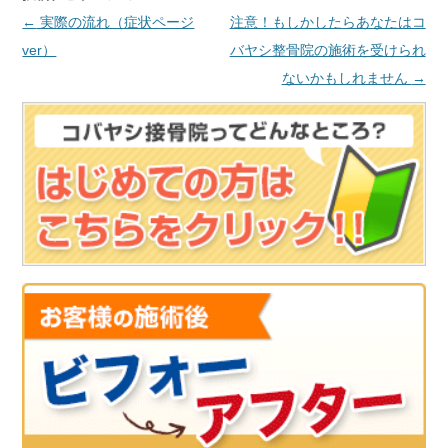
←
実際の流れ（症状ページ
注意！もしかしたらあなたはコ
ver）
バヤシ整骨院の施術を受けられ
ないかもしれません
→