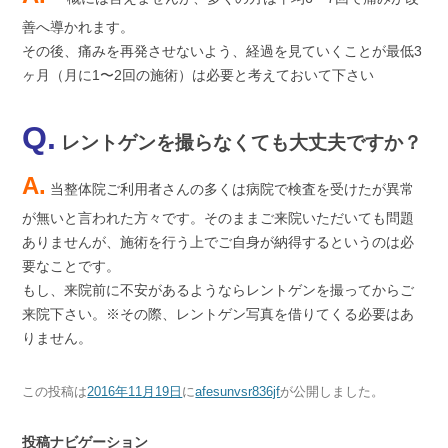
善へ導かれます。
その後、痛みを再発させないよう、経過を見ていくことが最低3
ヶ月（月に1〜2回の施術）は必要と考えておいて下さい
Q.
レントゲンを撮らなくても大丈夫ですか？
A.
当整体院ご利用者さんの多くは病院で検査を受けたが異常
が無いと言われた方々です。そのままご来院いただいても問題
ありませんが、施術を行う上でご自身が納得するというのは必
要なことです。
もし、来院前に不安があるようならレントゲンを撮ってからご
来院下さい。※その際、レントゲン写真を借りてくる必要はあ
りません。
この投稿は
2016年11月19日
に
afesunvsr836jf
が公開しました
。
投稿ナビゲーション