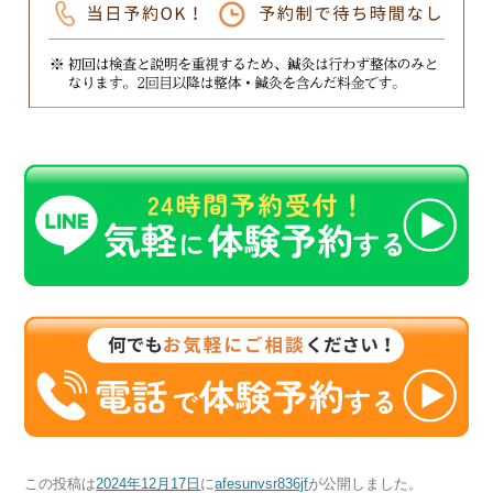
この投稿は
2024年12月17日
に
afesunvsr836jf
が公開しました
。