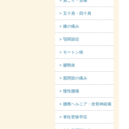
肩こり・首痛
五十肩・四十肩
膝の痛み
顎関節症
モートン病
腱鞘炎
股関節の痛み
慢性腰痛
腰椎ヘルニア・坐骨神経痛
脊柱菅狭窄症