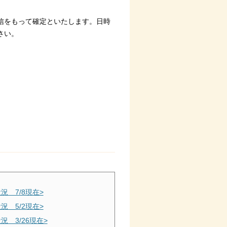
信をもって確定といたします。日時
さい。
況 7/8現在>
況 5/2現在>
 3/26現在>