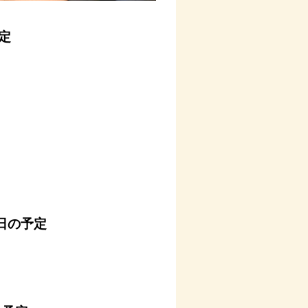
定
日の予定