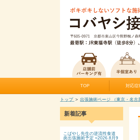
TOP
対応症
トップ
出張施術ページ （東京・名古
新着記事
こばやし先生の逆流性食道
炎出張施術予定 <2026.8月9