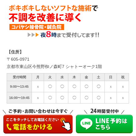
【住所】
〒605-0971
京都市東山区今熊野椥ノ森町7 シャトーオーク1階
受付時間
月
火
水
木
金
土
日
祝
ｘ
◯
◯
◯
◯
◯
ｘ
ｘ
9:00〜13:45
ｘ
◯
◯
◯
◯
◯
ｘ
ｘ
16:00〜19:45