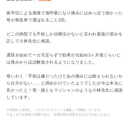
狭窄症による激痛で過呼吸になり痛みにはめっぽう強かった
母が救急車で運ばれること2回。
どこの病院でも手術しか治療法がないと言われ最後の望みを
託して小林先生に相談。
通院を始めて一カ月足らずで効果が出始め2ヶ月後ぐらいに
は痛みからほぼ解放されるようになりました。
母いわく「手術は嫌だったけどあの痛みには耐えられないか
ら仕方がない…」と諦めかけていたようでしたが今は本当に
良かったと！母・娘ともマジシャンのような小林先生に感謝
しています。
※当院から依頼し、いただいたコメントを編集して掲載しています。
※あくまでお客様の感想であり、効果効能を保障するものではありません。