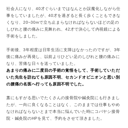
社会人になり、40才ぐらいまではなんとか誤魔化しながら仕
事をしていましたが、40才を過ぎると長く歩くこともできな
くなり、20~30mで立ち止まらなければならないほどの足の
しびれと腰の痛みに見舞われ、42才で決心して内視鏡による
手術をしました。
手術後、3年程度は日常生活に支障はなかったのですが、3年
後に痛みが再発し、以前よりひどい足のしびれと腰の痛みに
なり、苦痛な日々を送っていました。
あまりの痛みに二度目の手術の覚悟をして、手術していただ
いた先生を訪ねても原因不明、セカンドオピニオンと思い別
の腰痛の名医へ行っても原因不明でした。
藁にもすがる思いでたくさんの接骨院や鍼灸院にも行きまし
たが、一向に良くなることはなく、このままでは仕事もやめ
なければならないとまで本当に悩んでいた時にコバヤシ接骨
院・鍼灸院のHPを見て、予約をさせて頂きました。