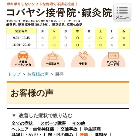
トップ
お客様の声
腰痛
お客様の声
改善した症状で絞り込む
全ての症状
スポーツ障害
その他
ヘルニア・坐骨神経痛
交通事故
学生頭痛
耳鳴り・めまい
腕・肘の痛み
腰痛
腱鞘炎