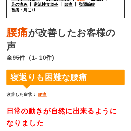
足の痛み
逆流性食道炎
頭痛
顎関節症
首痛・肩こり
腰痛
が改善したお客様の
声
全95件（1- 10件)
寝返りも困難な腰痛
改善した症状：
腰痛
日常の動きが自然に出来るように
なりました