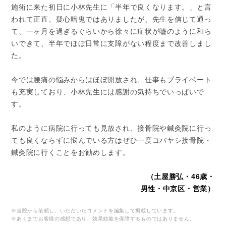
施術に来た初日に小林先生に「半年で良くなります。」と言
われて正直、疑心暗鬼ではありましたが、先生を信じて通っ
て、一ヶ月を過ぎるぐらいから徐々に症状が嘘のように和ら
いできて、半年でほぼ日常に支障がない程度まで改善しまし
た。
今では腰痛の悩みからはほぼ開放され、仕事もプライベート
も充実しており、小林先生には感謝の気持ちでいっぱいで
す。
私のように病院に行っても見放され、接骨院や鍼灸院に行っ
ても良くならずに悩んでいる方はぜひ一度コバヤシ接骨院・
鍼灸院に行くことをお勧めします。
（土屋勝弘・46歳・
男性・中京区・営業）
※当院から依頼し、いただいたコメントを編集して掲載しています。
※あくまでお客様の感想であり、効果効能を保障するものではありません。