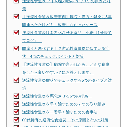
逆流性食道炎 ノドの違和感をうむ３つの原因と対
策
【逆流性食道炎改善事例】病院・漢方・鍼灸に3年
間通ったたけども、改善しなかったケース
逆流性食道炎はを悪化させる食品 小麦（1分読了
ブログ）
間違うと悪化する！？逆流性食道炎に似ている症
状 4つのチェックポイントと対策
【逆流性食道炎】病院で言われたら、どんな食事
をしたら良いですか？にお答えします。
逆流性食道炎症状でチェックする5つのタイプと対
策
逆流性食道炎を悪化させる6つの行為
逆流性食道炎を早く治すための７つの取り組み
逆流性食道炎を一番早く治すための食事法
60代特有の逆流性食道炎 その原因と3つの対策