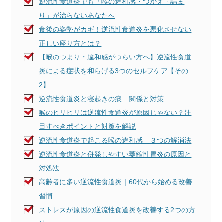
逆流性食道炎でも「喉の違和感・つかえ・詰ま
り」が治らないあなたへ
食後の姿勢がカギ！逆流性食道炎を悪化させない
正しい座り方とは？
【喉のつまり・違和感がつらい方へ】逆流性食道
炎による症状を和らげる3つのセルフケア【その
2】
逆流性食道炎と寝起きの痰 関係と対策
喉のヒリヒリは逆流性食道炎が原因じゃない？注
目すべきポイントと対策を解説
逆流性食道炎で起こる喉の違和感 ３つの解消法
逆流性食道炎と併発しやすい萎縮性胃炎の原因と
対処法
高齢者に多い逆流性食道炎｜60代から始める改善
習慣
ストレスが原因の逆流性食道炎を改善する2つの方