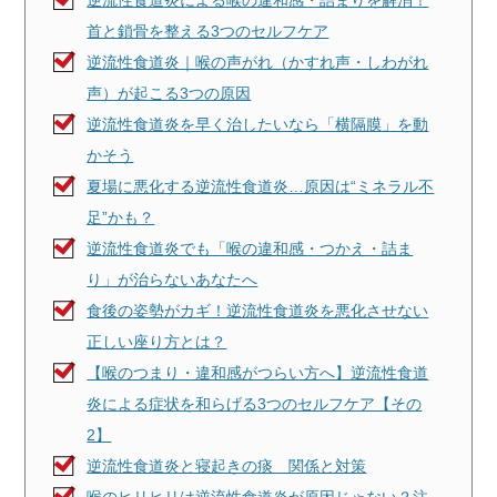
逆流性食道炎による喉の違和感・詰まりを解消！
首と鎖骨を整える3つのセルフケア
逆流性食道炎｜喉の声がれ（かすれ声・しわがれ
声）が起こる3つの原因
逆流性食道炎を早く治したいなら「横隔膜」を動
かそう
夏場に悪化する逆流性食道炎…原因は“ミネラル不
足”かも？
逆流性食道炎でも「喉の違和感・つかえ・詰ま
り」が治らないあなたへ
食後の姿勢がカギ！逆流性食道炎を悪化させない
正しい座り方とは？
【喉のつまり・違和感がつらい方へ】逆流性食道
炎による症状を和らげる3つのセルフケア【その
2】
逆流性食道炎と寝起きの痰 関係と対策