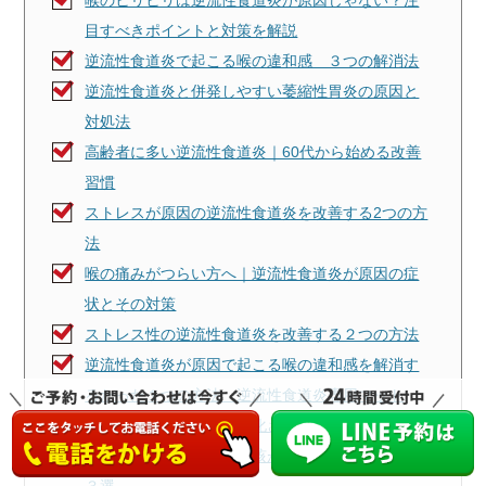
喉のヒリヒリは逆流性食道炎が原因じゃない？注
目すべきポイントと対策を解説
逆流性食道炎で起こる喉の違和感 ３つの解消法
逆流性食道炎と併発しやすい萎縮性胃炎の原因と
対処法
高齢者に多い逆流性食道炎｜60代から始める改善
習慣
ストレスが原因の逆流性食道炎を改善する2つの方
法
喉の痛みがつらい方へ｜逆流性食道炎が原因の症
状とその対策
ストレス性の逆流性食道炎を改善する２つの方法
逆流性食道炎が原因で起こる喉の違和感を解消す
るたった１つの方法 逆流性食道炎専用マット
冬場に逆流性食道炎を悪化させる食べ物５選
【逆流性食道炎】食後の咳がつらい場合の対処法