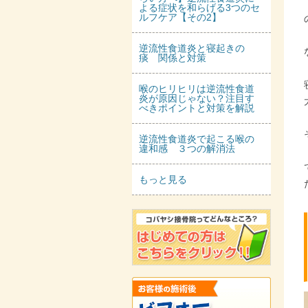
よる症状を和らげる3つのセ
ルフケア【その2】
逆流性食道炎と寝起きの
痰 関係と対策
喉のヒリヒリは逆流性食道
炎が原因じゃない？注目す
べきポイントと対策を解説
逆流性食道炎で起こる喉の
違和感 ３つの解消法
もっと見る