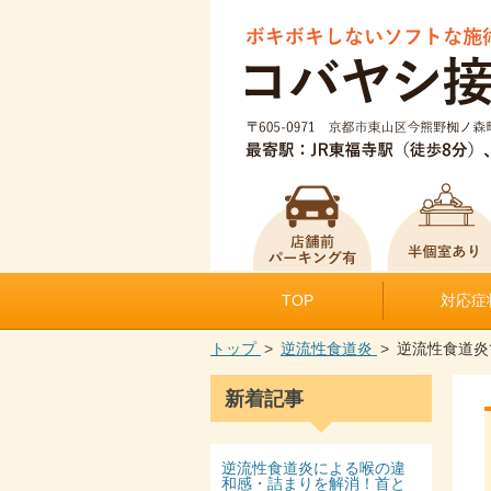
TOP
対応症
トップ
逆流性食道炎
逆流性食道炎
新着記事
逆流性食道炎による喉の違
和感・詰まりを解消！首と