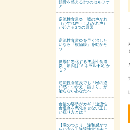
鎖骨を整える3つのセルフケ
ア
逆流性食道炎｜喉の声がれ
（かすれ声・しわがれ声）
が起こる3つの原因
逆流性食道炎を早く治した
いなら「横隔膜」を動かそ
う
夏場に悪化する逆流性食道
炎…原因は“ミネラル不足”か
も？
逆流性食道炎でも「喉の違
和感・つかえ・詰まり」が
治らないあなたへ
食後の姿勢がカギ！逆流性
食道炎を悪化させない正し
い座り方とは？
【喉のつまり・違和感がつ
らい方へ】逆流性食道炎に