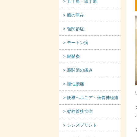
五十肩・四十肩
膝の痛み
顎関節症
モートン病
腱鞘炎
股関節の痛み
慢性腰痛
腰椎ヘルニア・坐骨神経痛
脊柱菅狭窄症
シンスプリント