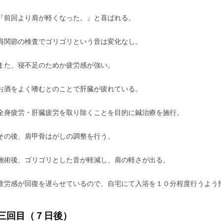
『前回より肩が軽くなった。』と喜ばれる。
肩関節の検査でゴリゴリという音は変化なし。
また、寝不足のためか疲労感が強い。
お酒をよく嗜むとのことで肝臓が疲れている。
全身疲労・肝臓疲労を取り除くことを目的に鍼治療を施行。
その後、肩甲骨はがしの調整を行う。
施術後、ゴリゴリとした音が軽減し、肩の軽さが出る。
疲労感が回復を遅らせているので、自宅にて入浴を１０分程度行うよう
三回目（７日後）