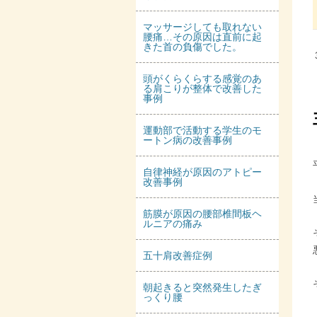
マッサージしても取れない
腰痛…その原因は直前に起
きた首の負傷でした。
頭がくらくらする感覚のあ
る肩こりが整体で改善した
事例
運動部で活動する学生のモ
ートン病の改善事例
自律神経が原因のアトピー
改善事例
筋膜が原因の腰部椎間板ヘ
ルニアの痛み
五十肩改善症例
朝起きると突然発生したぎ
っくり腰