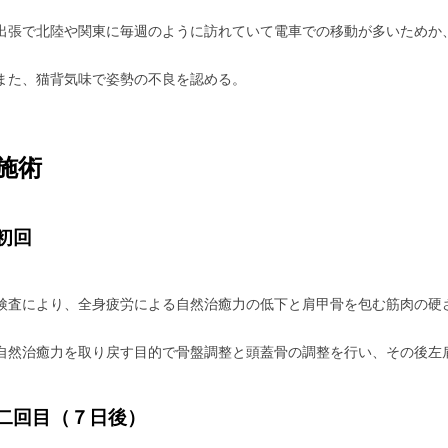
出張で北陸や関東に毎週のように訪れていて電車での移動が多いためか
また、猫背気味で姿勢の不良を認める。
施術
初回
検査により、全身疲労による自然治癒力の低下と肩甲骨を包む筋肉の硬
自然治癒力を取り戻す目的で骨盤調整と頭蓋骨の調整を行い、その後左
二回目（７日後）