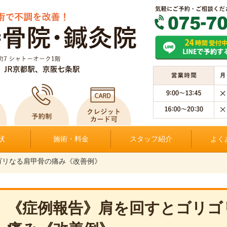
状
施術・料金
スタッフ紹介
よく
ゴリなる肩甲骨の痛み《改善例》
《症例報告》肩を回すとゴリゴ