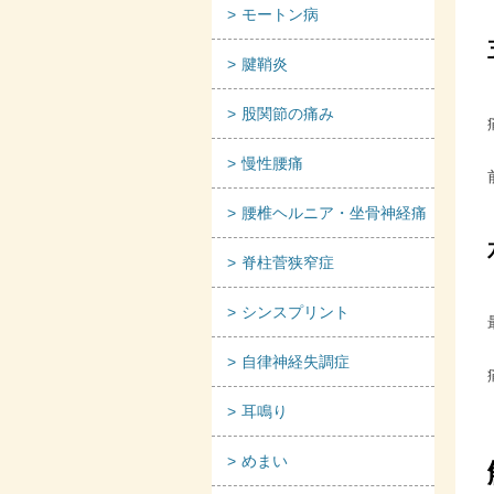
モートン病
腱鞘炎
股関節の痛み
慢性腰痛
腰椎ヘルニア・坐骨神経痛
脊柱菅狭窄症
シンスプリント
自律神経失調症
耳鳴り
めまい