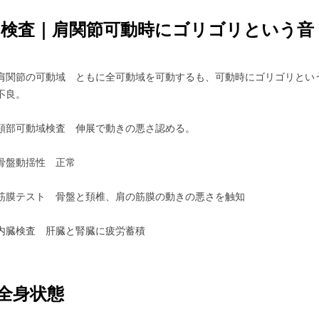
検査｜肩関節可動時にゴリゴリという音
肩関節の可動域 ともに全可動域を可動するも、可動時にゴリゴリとい
不良。
頸部可動域検査 伸展で動きの悪さ認める。
骨盤動揺性 正常
筋膜テスト 骨盤と頚椎、肩の筋膜の動きの悪さを触知
内臓検査 肝臓と腎臓に疲労蓄積
全身状態