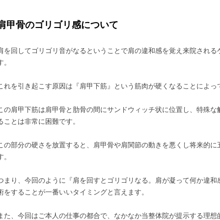
肩甲骨のゴリゴリ感について
肩を回してゴリゴリ音がなるということで肩の違和感を覚え来院される
す。
これを引き起こす原因は『肩甲下筋』という筋肉が硬くなることによっ
この肩甲下筋は肩甲骨と肋骨の間にサンドウィッチ状に位置し、特殊な
ることは非常に困難です。
この部分の硬さを放置すると、肩甲骨や肩関節の動きを悪くし将来的に
す。
つまり、今回のように『肩を回すとゴリゴリなる。肩が凝って何か違和
術をすることが一番いいタイミングと言えます。
また、今回はご本人の仕事の都合で、なかなか当整体院が提示する理想