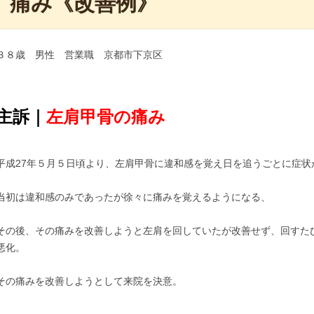
痛み《改善例》
３８歳 男性 営業職 京都市下京区
主訴｜
左肩甲骨の痛み
平成27年５月５日頃より、左肩甲骨に違和感を覚え日を追うごとに症状
当初は違和感のみであったが徐々に痛みを覚えるようになる、
その後、その痛みを改善しようと左肩を回していたが改善せず、回すた
悪化。
その痛みを改善しようとして来院を決意。