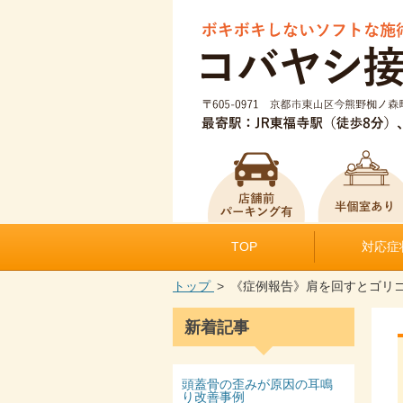
TOP
対応症
トップ
《症例報告》肩を回すとゴリ
新着記事
頭蓋骨の歪みが原因の耳鳴
り改善事例