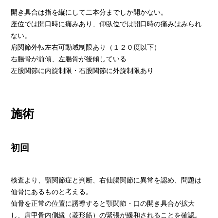
開き具合は指を縦にして二本分までしか開かない。
座位では開口時に痛みあり、仰臥位では開口時の痛みはみられ
ない。
肩関節外転左右可動域制限あり（１２０度以下）
右腸骨が前傾、左腸骨が後傾している
左股関節に内旋制限・右股関節に外旋制限あり
施術
初回
検査より、顎関節症と判断、右仙腸関節に異常を認め、問題は
仙骨にあるものと考える。
仙骨を正常の位置に誘導すると顎関節・口の開き具合が拡大
し、肩甲骨内側縁（菱形筋）の緊張が緩和されることを確認。