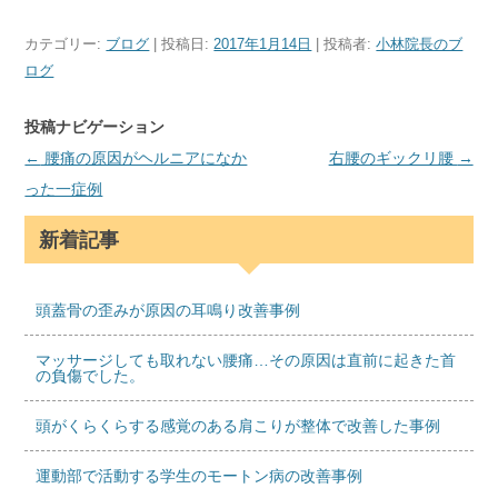
カテゴリー:
ブログ
| 投稿日:
2017年1月14日
|
投稿者:
小林院長のブ
ログ
投稿ナビゲーション
←
腰痛の原因がヘルニアになか
右腰のギックリ腰
→
った一症例
新着記事
頭蓋骨の歪みが原因の耳鳴り改善事例
マッサージしても取れない腰痛…その原因は直前に起きた首
の負傷でした。
頭がくらくらする感覚のある肩こりが整体で改善した事例
運動部で活動する学生のモートン病の改善事例