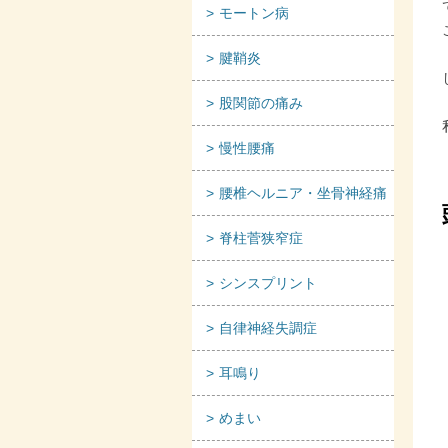
モートン病
腱鞘炎
股関節の痛み
慢性腰痛
腰椎ヘルニア・坐骨神経痛
脊柱菅狭窄症
シンスプリント
自律神経失調症
耳鳴り
めまい