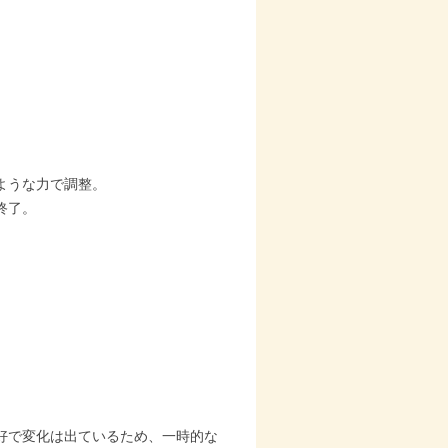
。
ような力で調整。
終了。
好で変化は出ているため、一時的な