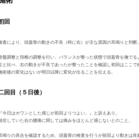
初回
検査により、頭蓋骨の動きの不良（時に右）が主な原因の耳鳴りと判断
骨盤調整と頚椎の調整を行い、バランスが整った状態で頭蓋骨を撫でる
左と比べ、右の動きが不良であったが整ったことを確認し初回はここで
施術後の変化はないが明日以降に変化が出ることを伝える。
二回目（５日後）
『今日はホワンとした感じが前回よりつよい。』と訴えあり。
発症していた右の腰痛に関しては痛みをほとんど感じないとのこと。
耳鳴りの具合を確認するため、頭蓋骨の検査を行うが前回より動きは良