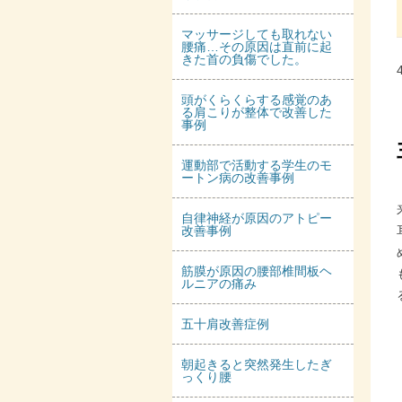
マッサージしても取れない
腰痛…その原因は直前に起
きた首の負傷でした。
頭がくらくらする感覚のあ
る肩こりが整体で改善した
事例
運動部で活動する学生のモ
ートン病の改善事例
自律神経が原因のアトピー
改善事例
筋膜が原因の腰部椎間板ヘ
ルニアの痛み
五十肩改善症例
朝起きると突然発生したぎ
っくり腰