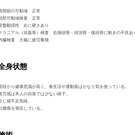
肩関節の可動域 正常
頸部可動域検査 正常
骨盤動揺性 右に硬さあり
クラニアル（頭蓋骨）検査 右側頭骨・頭頂骨・後頭骨に動きの不良あ
内臓検査 大腸に疲労蓄積
全身状態
普段から健康意識が高く、食生活や運動面はかなり気を使っている。
疲労感は本人の自覚では少ない様子。
少し寝不足気味。
右腰痛を発症している。
施術