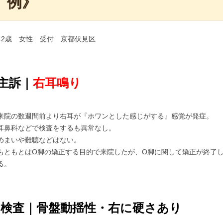
例》
42歳 女性 受付 京都伏見区
主訴｜
右耳鳴り
来院の数週間前より右耳が『ホワンとした感じがする』感覚が発症。
耳鼻科などで検査をするも異常なし。
めまいや難聴などはない。
もともとはO脚の矯正する目的で来院したが、O脚に関して矯正が終了
る。
検査｜骨盤動揺性・右に硬さあり