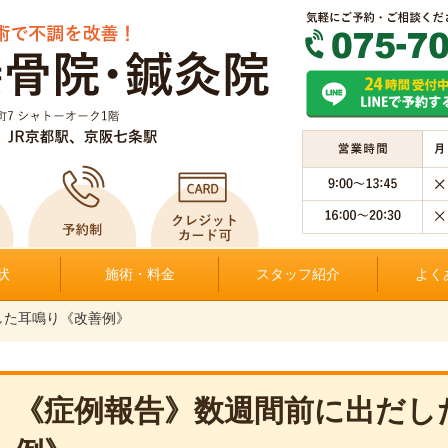
状
施術・料金
スタッフ紹介
よく
した耳鳴り《改善例》
《症例報告》数週間前に出だし