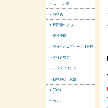
モートン病
腱鞘炎
股関節の痛み
慢性腰痛
腰椎ヘルニア・坐骨神経痛
脊柱菅狭窄症
シンスプリント
自律神経失調症
耳鳴り
めまい