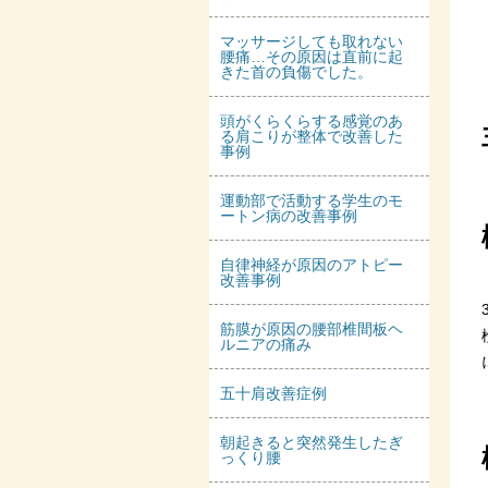
マッサージしても取れない
腰痛…その原因は直前に起
きた首の負傷でした。
頭がくらくらする感覚のあ
る肩こりが整体で改善した
事例
運動部で活動する学生のモ
ートン病の改善事例
自律神経が原因のアトピー
改善事例
筋膜が原因の腰部椎間板ヘ
ルニアの痛み
五十肩改善症例
朝起きると突然発生したぎ
っくり腰