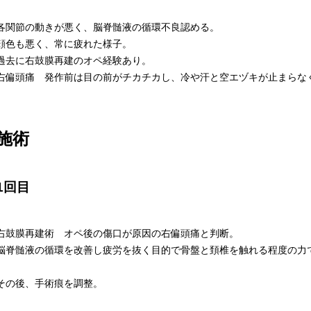
各関節の動きが悪く、脳脊髄液の循環不良認める。
顔色も悪く、常に疲れた様子。
過去に右鼓膜再建のオペ経験あり。
右偏頭痛 発作前は目の前がチカチカし、冷や汗と空エヅキが止まらな
施術
1回目
右鼓膜再建術 オペ後の傷口が原因の右偏頭痛と判断。
脳脊髄液の循環を改善し疲労を抜く目的で骨盤と頚椎を触れる程度の力
その後、手術痕を調整。