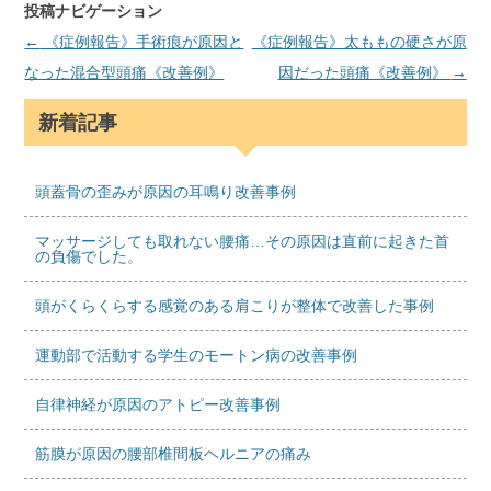
投稿ナビゲーション
←
《症例報告》手術痕が原因と
《症例報告》太ももの硬さが原
なった混合型頭痛《改善例》
因だった頭痛《改善例》
→
新着記事
頭蓋骨の歪みが原因の耳鳴り改善事例
マッサージしても取れない腰痛…その原因は直前に起きた首
の負傷でした。
頭がくらくらする感覚のある肩こりが整体で改善した事例
運動部で活動する学生のモートン病の改善事例
自律神経が原因のアトピー改善事例
筋膜が原因の腰部椎間板ヘルニアの痛み